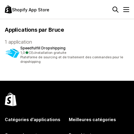
Shopify App Store
Applications par Bruce
1 application
Speedfulfill Dropshipping
étoile(s) sur 5
1,0
(3)
•
Installation gratuite
3 avis au total
Plateforme de sourcing et de traitement des commandes pour le
dropshipping
Catégories d’applications
Meilleures catégories