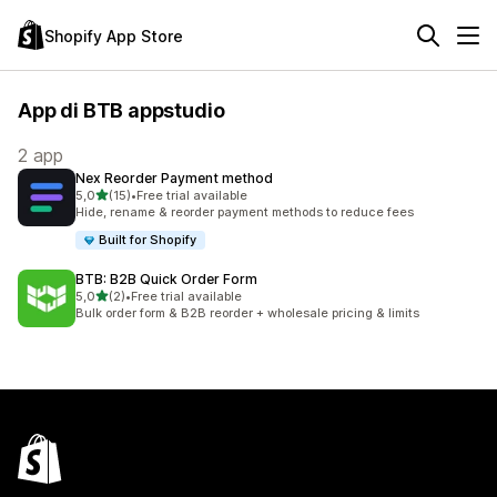
Shopify App Store
App di BTB appstudio
2 app
Nex Reorder Payment method
stelle su 5
5,0
(15)
•
Free trial available
15 recensioni totali
Hide, rename & reorder payment methods to reduce fees
Built for Shopify
BTB: B2B Quick Order Form
stelle su 5
5,0
(2)
•
Free trial available
2 recensioni totali
Bulk order form & B2B reorder + wholesale pricing & limits