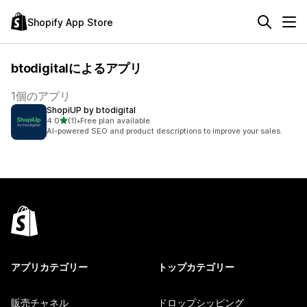
Shopify App Store
btodigitalによるアプリ
1個のアプリ
ShopiUP by btodigital
5つ星中
4.0
(1)
•
Free plan available
合計レビュー数：1件
AI-powered SEO and product descriptions to improve your sales.
アプリカテゴリー
トップカテゴリー
販売チャネル
ドロップシッピング