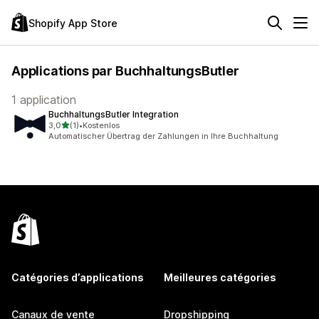
Shopify App Store
Applications par BuchhaltungsButler
1 application
BuchhaltungsButler Integration
étoile(s) sur 5
3,0
(1)
•
Kostenlos
1 avis au total
Automatischer Übertrag der Zahlungen in Ihre Buchhaltung
Catégories d’applications
Meilleures catégories
Canaux de vente
Dropshipping