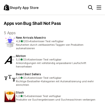
Shopify App Store
Apps von Bug Shall Not Pass
5 Apps
New Arrivals Maestro
von 5 Sternen
4,9
(20)
•
Kostenloser Test verfügbar
20 Rezensionen insgesamt
Neuheiten durch zeitbasiertes Taggen von Produkten
automatisieren
Motion
von 5 Sternen
5,0
(3)
•
Kostenloser Test verfügbar
3 Rezensionen insgesamt
Ankündigungen mit vollständig anpassbarer Laufschrift
hervorheben
Beast Best Sellers
von 5 Sternen
5,0
(2)
•
Kostenloser Test verfügbar
2 Rezensionen insgesamt
Richtige Bestseller-Kategorien mit Automatisierung und mehr
einrichten
Stash
von 5 Sternen
5,0
(1)
•
Kostenloser Test verfügbar
1 Rezensionen insgesamt
Produkte vor Suchergebnissen und Suchmaschinen verbergen