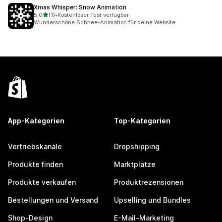
Xmas Whisper: Snow Animation
von 5 Sternen
5,0
(1)
•
Kostenloser Test verfügbar
1 Rezensionen insgesamt
Wunderschöne Schnee-Animation für deine Website
App-Kategorien
Top-Kategorien
Vertriebskanäle
Dropshipping
Produkte finden
Marktplätze
Produkte verkaufen
Produktrezensionen
Bestellungen und Versand
Upselling und Bundles
Shop-Design
E-Mail-Marketing