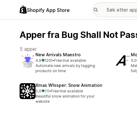
Shopify App Store
Apper fra Bug Shall Not Pas
5 apper
New Arrivals Maestro
Mo
av 5 stjerner
4,9
(20)
•
Free trial available
5,0
Totalt 20 omtaler
Tot
Automate new arrivals by tagging
Mak
products on time
ful
Xmas Whisper: Snow Animation
av 5 stjerner
5,0
(1)
•
Free trial available
Totalt 1 omtaler
Beautiful snow animation for your
website