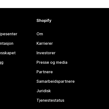
Shopify
lpesenter
Om
ntasjon
Karrierer
lesskapet
Investorer
gg
Presse og media
Partnere
Samarbeidspartnere
Juridisk
Tjenestestatus