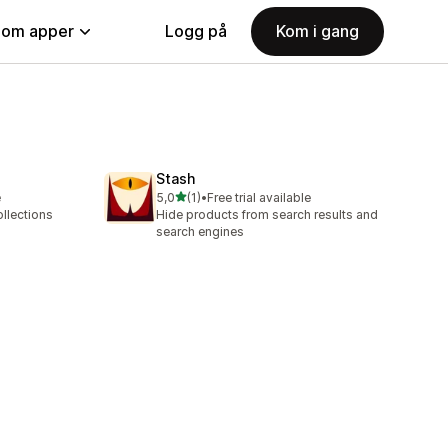
nom apper
Logg på
Kom i gang
Stash
av 5 stjerner
e
5,0
(1)
•
Free trial available
Totalt 1 omtaler
ollections
Hide products from search results and
search engines