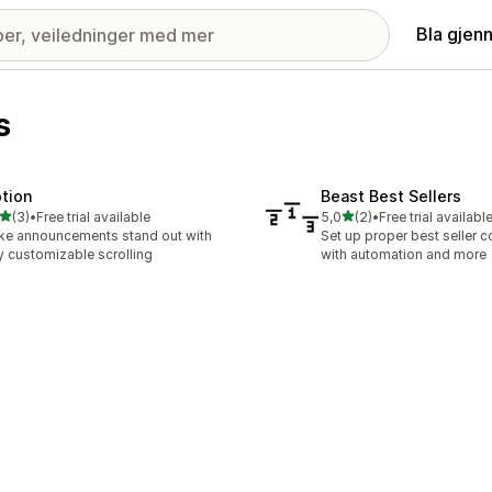
Bla gjen
s
tion
Beast Best Sellers
av 5 stjerner
av 5 stjerner
(3)
•
Free trial available
5,0
(2)
•
Free trial availabl
alt 3 omtaler
Totalt 2 omtaler
e announcements stand out with
Set up proper best seller c
ly customizable scrolling
with automation and more