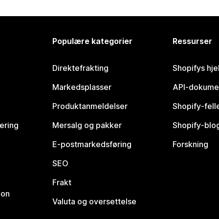
Populære kategorier
Ressurser
Direktefrakting
Shopifys hje
Markedsplasser
API-dokume
Produktanmeldelser
Shopify-fel
vering
Mersalg og pakker
Shopify-blo
E-postmarkedsføring
Forskning
SEO
Frakt
jon
Valuta og oversettelse