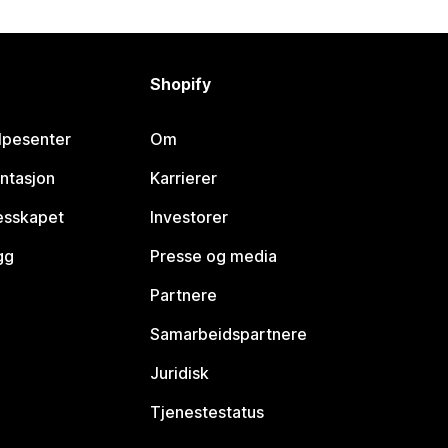
Shopify
lpesenter
Om
ntasjon
Karrierer
lesskapet
Investorer
gg
Presse og media
Partnere
Samarbeidspartnere
Juridisk
Tjenestestatus