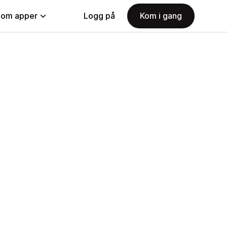
nom apper
Logg på
Kom i gang