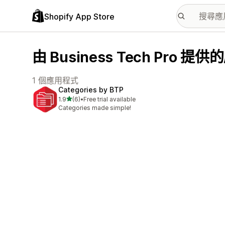
Shopify App Store
由 Business Tech Pro 
1 個應用程式
Categories by BTP
滿分 5 顆星
1.9
(6)
•
Free trial available
共有 6 則評價
Categories made simple!