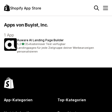
Shopify App Store
Apps von Buyist, Inc.
1 App
Auware AI Landing Page Builder
von 5 Sternen
5,0
(3)
•
Kostenloser Test verfügbar
3 Rezensionen insgesamt
Landingpages für jede Zielgruppe deiner Werbeanzeigen
personalisieren
App-Kategorien
Top-Kategorien