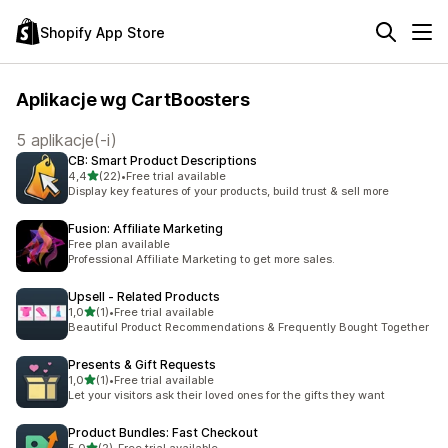
Shopify App Store
Aplikacje wg CartBoosters
5 aplikacje(-i)
CB: Smart Product Descriptions
na 5 gwiazdek
4,4
(22)
•
Free trial available
Łączna liczba recenzji: 22
Display key features of your products, build trust & sell more
Fusion: Affiliate Marketing
Free plan available
Professional Affiliate Marketing to get more sales.
Upsell ‑ Related Products
na 5 gwiazdek
1,0
(1)
•
Free trial available
Łączna liczba recenzji: 1
Beautiful Product Recommendations & Frequently Bought Together
Presents & Gift Requests
na 5 gwiazdek
1,0
(1)
•
Free trial available
Łączna liczba recenzji: 1
Let your visitors ask their loved ones for the gifts they want
Product Bundles: Fast Checkout
na 5 gwiazdek