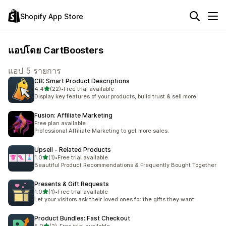
Shopify App Store
แอปโดย CartBoosters
แอป 5 รายการ
CB: Smart Product Descriptions
เต็ม 5 ดาว
4.4
(22)
•
Free trial available
ทั้งหมด 22 รีวิว
Display key features of your products, build trust & sell more
Fusion: Affiliate Marketing
Free plan available
Professional Affiliate Marketing to get more sales.
Upsell ‑ Related Products
เต็ม 5 ดาว
1.0
(1)
•
Free trial available
ทั้งหมด 1 รีวิว
Beautiful Product Recommendations & Frequently Bought Together
Presents & Gift Requests
เต็ม 5 ดาว
1.0
(1)
•
Free trial available
ทั้งหมด 1 รีวิว
Let your visitors ask their loved ones for the gifts they want
Product Bundles: Fast Checkout
เต็ม 5 ดาว