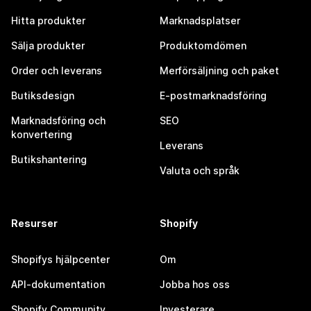
Hitta produkter
Marknadsplatser
Sälja produkter
Produktomdömen
Order och leverans
Merförsäljning och paket
Butiksdesign
E-postmarknadsföring
Marknadsföring och
SEO
konvertering
Leverans
Butikshantering
Valuta och språk
Resurser
Shopify
Shopifys hjälpcenter
Om
API-dokumentation
Jobba hos oss
Shopify Community
Investerare