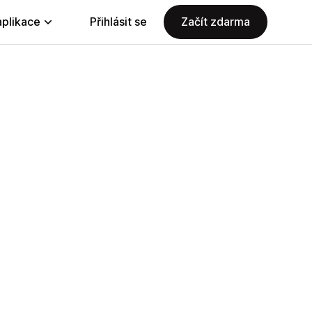
aplikace
Přihlásit se
Začít zdarma