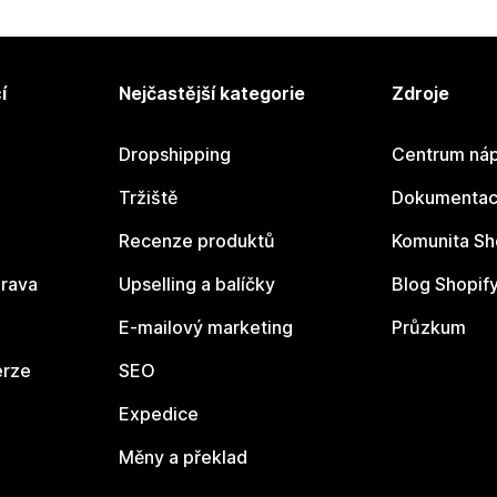
í
Nejčastější kategorie
Zdroje
Dropshipping
Centrum náp
Tržiště
Dokumentace
Recenze produktů
Komunita Sh
rava
Upselling a balíčky
Blog Shopif
E-mailový marketing
Průzkum
erze
SEO
Expedice
Měny a překlad