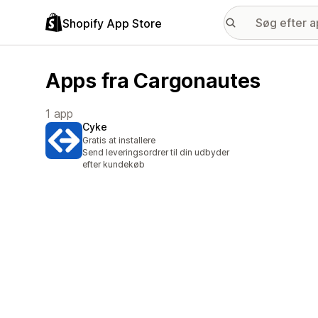
Shopify App Store
Apps fra Cargonautes
1 app
Cyke
Gratis at installere
Send leveringsordrer til din udbyder
efter kundekøb