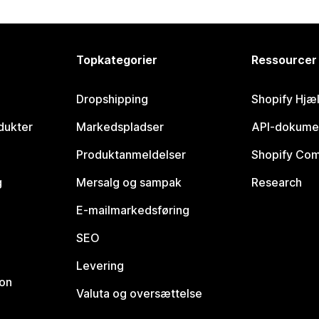
Topkategorier
Ressourcer
Dropshipping
Shopify Hjæ
dukter
Markedspladser
API-dokume
Produktanmeldelser
Shopify Co
g
Mersalg og sampak
Research
E-mailmarkedsføring
SEO
Levering
ion
Valuta og oversættelse