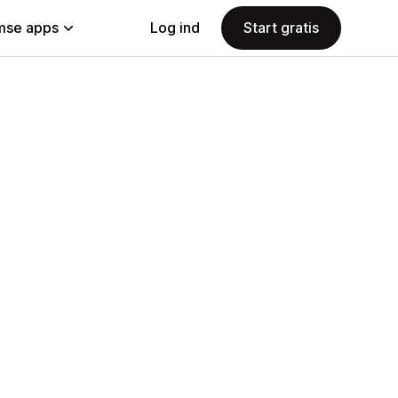
se apps
Log ind
Start gratis