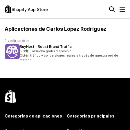
Shopify App Store
Aplicaciones de Carlos Lopez Rodriguez
1 aplicación
BuyNext ‑ Boost Brand Traffic
de 5 estrellas
5.0
(3)
•
Prueba gratis disponible
3 reseñas en total
Obtén tráfico y conversiones reales a través de nuestra red de
marcas
Categorías de aplicaciones
Categorías principales