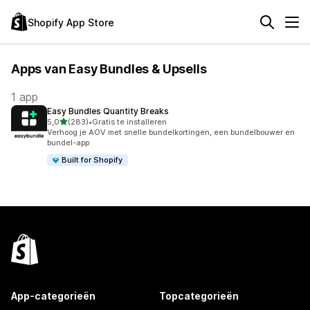
Shopify App Store
Apps van Easy Bundles & Upsells
1 app
Easy Bundles Quantity Breaks
van 5 sterren
5,0
(283)
•
Gratis te installeren
283 recensies in totaal
Verhoog je AOV met snelle bundelkortingen, een bundelbouwer en
bundel-app
Built for Shopify
App-categorieën
Topcategorieën