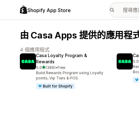
Shopify App Store
由 Casa Apps 提供的應用程
4 個應用程式
Casa Loyalty Program &
Ca
Rewards
5.0
共有
Rec
滿分 5 顆星
5.0
(386)
•
Free
共有 386 則評價
Box
Build Rewards Program using Loyalty
points, Vip Tiers & POS.
Built for Shopify