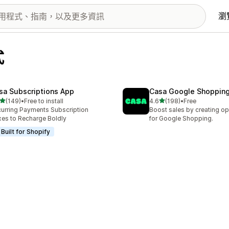
瀏
式
sa Subscriptions App
Casa Google Shoppin
滿分 5 顆星
滿分 5 顆星
(149)
•
Free to install
4.6
(198)
•
Free
 149 則評價
共有 198 則評價
urring Payments Subscription
Boost sales by creating op
es to Recharge Boldly
for Google Shopping.
Built for Shopify