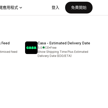
覽應用程式
登入
免費開始
g Feed
Casa ‑ Estimated Delivery Date
滿分 5 顆星
5.0
(3)
•
Free
共有 3 則評價
timised feed
Show Shipping Time Plus Estimated
Delivery Date (EDD/ETA)