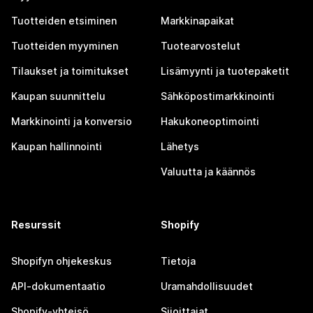
Tuotteiden etsiminen
Markkinapaikat
Tuotteiden myyminen
Tuotearvostelut
Tilaukset ja toimitukset
Lisämyynti ja tuotepaketit
Kaupan suunnittelu
Sähköpostimarkkinointi
Markkinointi ja konversio
Hakukoneoptimointi
Kaupan hallinnointi
Lähetys
Valuutta ja käännös
Resurssit
Shopify
Shopifyn ohjekeskus
Tietoja
API-dokumentaatio
Uramahdollisuudet
Shopify-yhteisö
Sijoittajat