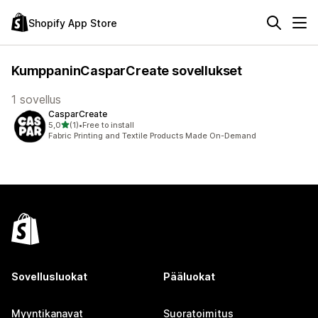
Shopify App Store
KumppaninCasparCreate sovellukset
1 sovellus
CasparCreate
/ 5 tähteä
5,0
(1)
•
Free to install
1 arvostelua yhteensä
Fabric Printing and Textile Products Made On-Demand
Sovellusluokat
Pääluokat
Myyntikanavat
Suoratoimitus