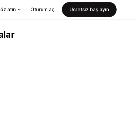
öz atın
Oturum aç
Ücretsiz başlayın
alar