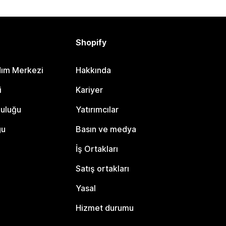
Shopify
dım Merkezi
Hakkında
i
Kariyer
luluğu
Yatırımcılar
gu
Basın ve medya
İş Ortakları
Satış ortakları
Yasal
Hizmet durumu