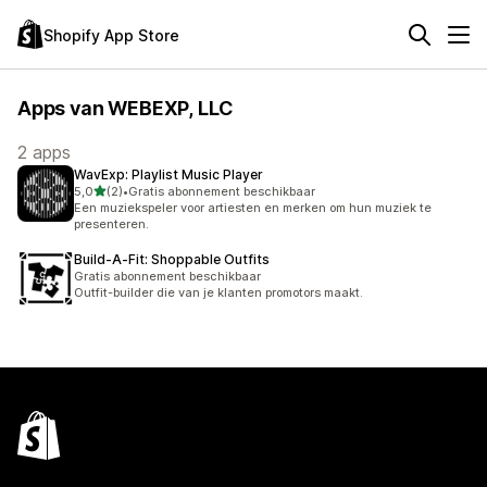
Shopify App Store
Apps van WEBEXP, LLC
2 apps
WavExp: Playlist Music Player
van 5 sterren
5,0
(2)
•
Gratis abonnement beschikbaar
2 recensies in totaal
Een muziekspeler voor artiesten en merken om hun muziek te
presenteren.
Build‑A‑Fit: Shoppable Outfits
Gratis abonnement beschikbaar
Outfit-builder die van je klanten promotors maakt.