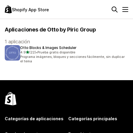
Shopify App Store
Aplicaciones de Otto by Piric Group
1 aplicación
Otto Blocks & Images Scheduler
de 5 estrellas
4.9
(22)
•
Prueba gratis disponible
22 reseñas en total
Programa imágenes, bloques y secciones fácilmente, sin duplicar
el tema
Categorías de aplicaciones
Categorías principales