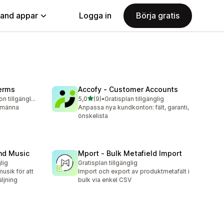
land appar
Logga in
Börja gratis
Terms
Accofy ‑ Customer Accounts
av 5 stjärnor
Gratis testversion tillgänglig
5,0
(9)
•
Gratisplan tillgänglig
9 recensioner totalt
llmänna
Anpassa nya kundkonton: fält, garanti,
önskelista
nd Music
Mport ‑ Bulk Metafield Import
lig
Gratisplan tillgänglig
musik för att
Import och export av produktmetafält i
ljning
bulk via enkel CSV