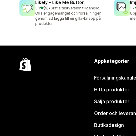
Likely ‑ Like Me Button
Im
av 5 stjärnor
3,1
(9)
•
Gratis testversion tillgänglig
1,7
9 recensioner totalt
2 r
Öka engagemanget och försäljningen
Upp
genom att lägga till en gilla-knapp på
med
produkter
Appkategorier
Försäljningskanale
Hitta produkter
Sälja produkter
Order och leveran
Butiksdesign