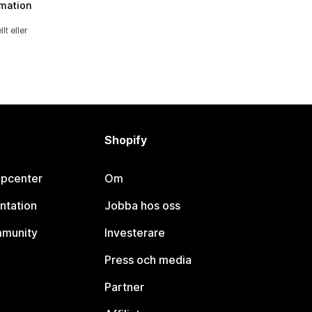
omation
t eller
Shopify
lpcenter
Om
ntation
Jobba hos oss
mmunity
Investerare
Press och media
Partner