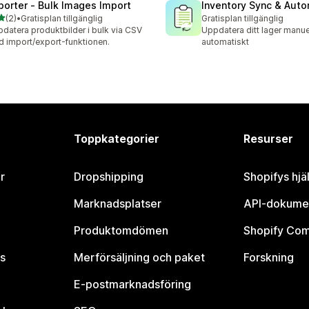
porter ‑ Bulk Images Import
Inventory Sync & Aut
av 5 stjärnor
(2)
•
Gratisplan tillgänglig
Gratisplan tillgänglig
ecensioner totalt
datera produktbilder i bulk via CSV
Uppdatera ditt lager manuell
 import/export-funktionen.
automatiskt
Toppkategorier
Resurser
r
Dropshipping
Shopifys hjä
Marknadsplatser
API-dokume
Produktomdömen
Shopify Co
s
Merförsäljning och paket
Forskning
E-postmarknadsföring