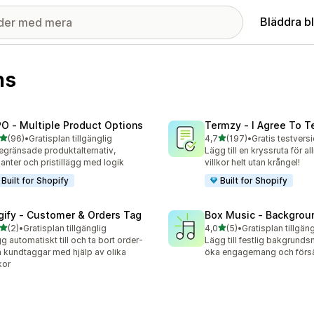
Bläddra b
ns
O ‑ Multiple Product Options
Termzy ‑ I Agree To 
av 5 stjärnor
av 5 stjärnor
(96)
•
Gratisplan tillgänglig
4,7
(197)
•
recensioner totalt
197 recensioner totalt
gränsade produktalternativ,
Lägg till en kryssruta för a
ianter och pristillägg med logik
villkor helt utan krångel!
Built for Shopify
Built for Shopify
gify ‑ Customer & Orders Tag
Box Music ‑ Backgrou
av 5 stjärnor
av 5 stjärnor
(2)
•
Gratisplan tillgänglig
4,0
(5)
•
Gratisplan tillgäng
ecensioner totalt
5 recensioner totalt
g automatiskt till och ta bort order-
Lägg till festlig bakgrunds
 kundtaggar med hjälp av olika
öka engagemang och försä
kor