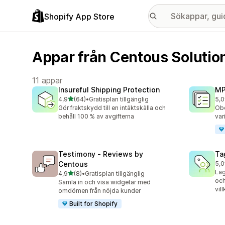
Shopify App Store
Appar från Centous Solutio
11 appar
Insureful Shipping Protection
MP
av 5 stjärnor
4,9
(64)
•
Gratisplan tillgänglig
5,0
64 recensioner totalt
96 
Gör fraktskydd till en intäktskälla och
Obe
behåll 100 % av avgifterna
var
Testimony ‑ Reviews by
Ta
Centous
5,0
2 r
Läg
av 5 stjärnor
4,9
(8)
•
Gratisplan tillgänglig
8 recensioner totalt
och
Samla in och visa widgetar med
vill
omdömen från nöjda kunder
Built for Shopify