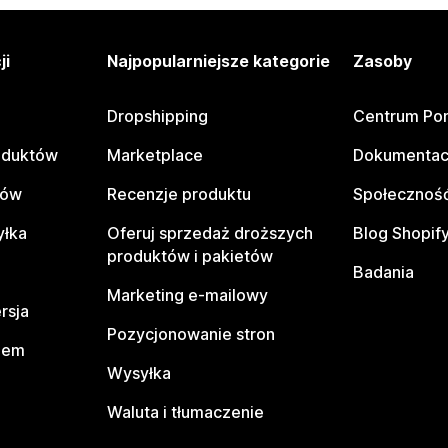
ji
Najpopularniejsze kategorie
Zasoby
Dropshipping
Centrum Po
oduktów
Marketplace
Dokumentac
tów
Recenzje produktu
Społeczność
yłka
Oferuj sprzedaż droższych
Blog Shopif
produktów i pakietów
Badania
Marketing e-mailowy
rsja
Pozycjonowanie stron
pem
Wysyłka
Waluta i tłumaczenie