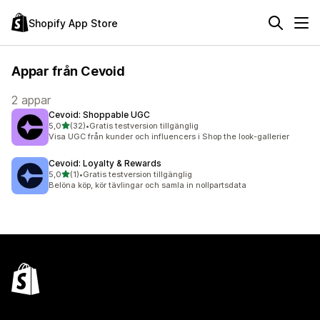
Shopify App Store
Appar från Cevoid
2 appar
Cevoid: Shoppable UGC
av 5 stjärnor
5,0
(32)
•
Gratis testversion tillgänglig
32 recensioner totalt
Visa UGC från kunder och influencers i Shop the look-gallerier
Cevoid: Loyalty & Rewards
av 5 stjärnor
5,0
(1)
•
Gratis testversion tillgänglig
1 recensioner totalt
Belöna köp, kör tävlingar och samla in nollpartsdata