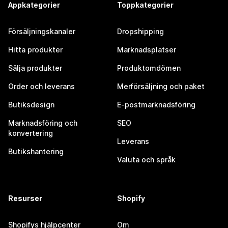
Appkategorier
Toppkategorier
Försäljningskanaler
Dropshipping
Hitta produkter
Marknadsplatser
Sälja produkter
Produktomdömen
Order och leverans
Merförsäljning och paket
Butiksdesign
E-postmarknadsföring
Marknadsföring och
SEO
konvertering
Leverans
Butikshantering
Valuta och språk
Resurser
Shopify
Shopifys hjälpcenter
Om