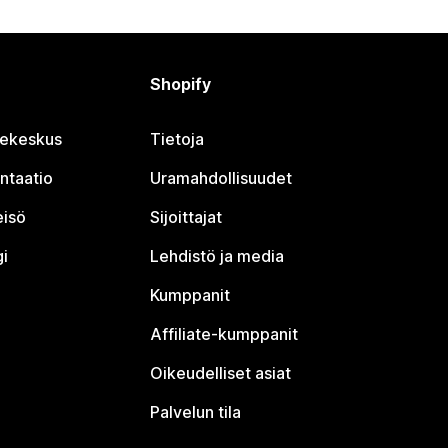
Shopify
jekeskus
Tietoja
ntaatio
Uramahdollisuudet
eisö
Sijoittajat
i
Lehdistö ja media
Kumppanit
Affiliate-kumppanit
Oikeudelliset asiat
Palvelun tila