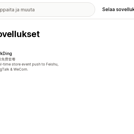
Selaa sovellu
vellukset
rkDing
供免费套餐
l-time store event push to Feishu,
ngTalk & WeCom.