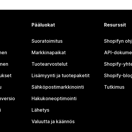
Pääluokat
Resurssit
Suoratoimitus
Shopifyn oh
nen
Markkinapaikat
API-dokume
inen
Tuotearvostelut
Shopify-yht
tukset
Lisämyynti ja tuotepaketit
Shopify-blog
u
Sähköpostimarkkinointi
Tutkimus
nversio
Hakukoneoptimointi
i
Lähetys
Valuutta ja käännös