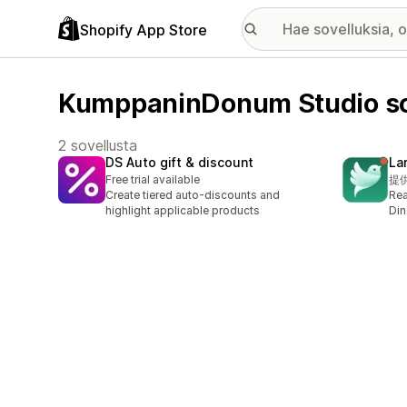
Shopify App Store
KumppaninDonum Studio so
2 sovellusta
DS Auto gift & discount
La
Free trial available
提
Create tiered auto‑discounts and
Rea
highlight applicable products
Di