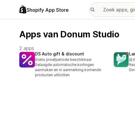
Shopify App Store
Apps van Donum Studio
2 apps
DS Auto gift & discount
La
Gratis proefperiode beschikbaar
提
Gelaagde automatische kortingen
Rea
aanmaken en in aanmerking komende
Di
producten uitlichten