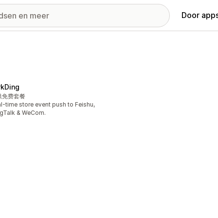
Door apps
rkDing
供免费套餐
l-time store event push to Feishu,
ngTalk & WeCom.