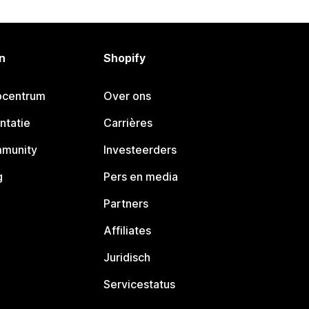
n
Shopify
pcentrum
Over ons
ntatie
Carrières
mmunity
Investeerders
g
Pers en media
Partners
Affiliates
Juridisch
Servicestatus