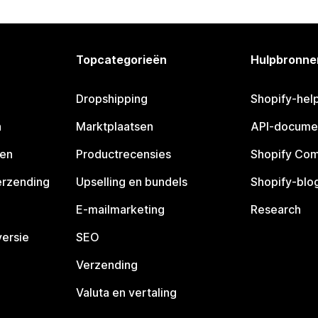
Topcategorieën
Hulpbronne
Dropshipping
Shopify-hel
n
Marktplaatsen
API-docume
pen
Productrecensies
Shopify Co
erzending
Upselling en bundels
Shopify-blo
E-mailmarketing
Research
ersie
SEO
Verzending
Valuta en vertaling