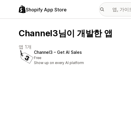
Shopify App Store
Channel3님이 개발한 앱
앱 1개
Channel3 – Get AI Sales
Free
Show up on every AI platform