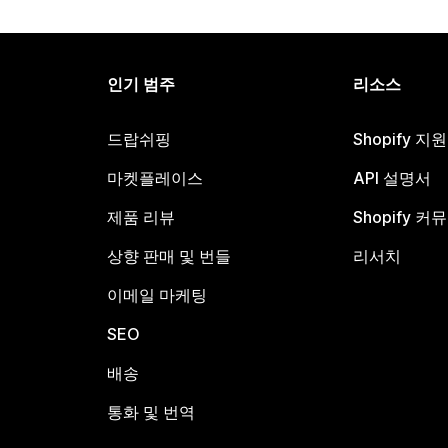
인기 범주
리소스
드랍쉬핑
Shopify 지
마켓플레이스
API 설명서
제품 리뷰
Shopify 커
상향 판매 및 번들
리서치
이메일 마케팅
SEO
배송
통화 및 번역