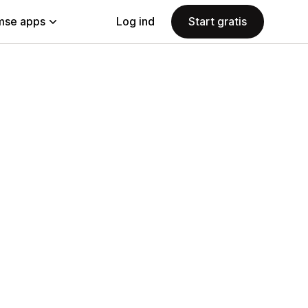
se apps
Log ind
Start gratis