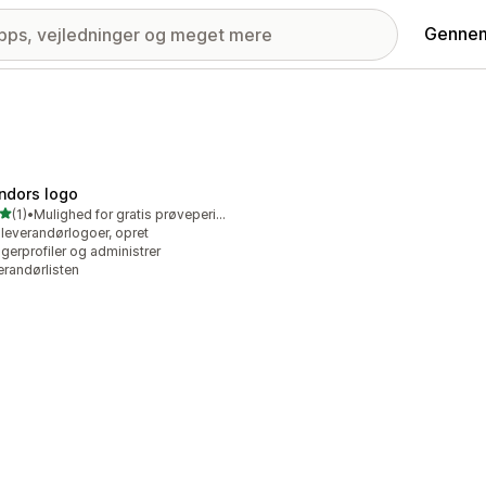
Gennem
ndors logo
ud af 5 stjerner
(1)
•
Mulighed for gratis prøveperiode
nmeldelser i alt
 leverandørlogoer, opret
gerprofiler og administrer
erandørlisten