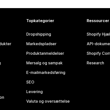
Topkategorier
Ressourcer
Dropshipping
Shopify Hjæ
dukter
Markedspladser
API-dokume
Produktanmeldelser
Shopify Co
g
Mersalg og sampak
Research
E-mailmarkedsføring
SEO
Levering
ion
Valuta og oversættelse