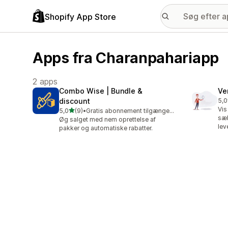
Shopify App Store
Apps fra Charanpahariapp
2 apps
Combo Wise | Bundle &
Ve
discount
5,0
1 a
Vis
ud af 5 stjerner
5,0
(9)
•
Gratis abonnement tilgængeligt
9 anmeldelser i alt
sæl
Øg salget med nem oprettelse af
lev
pakker og automatiske rabatter.