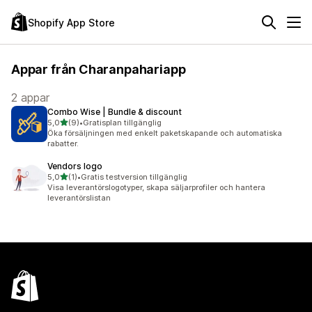
Shopify App Store
Appar från Charanpahariapp
2 appar
Combo Wise | Bundle & discount
av 5 stjärnor
5,0
(9)
•
Gratisplan tillgänglig
9 recensioner totalt
Öka försäljningen med enkelt paketskapande och automatiska
rabatter.
Vendors logo
av 5 stjärnor
5,0
(1)
•
Gratis testversion tillgänglig
1 recensioner totalt
Visa leverantörslogotyper, skapa säljarprofiler och hantera
leverantörslistan