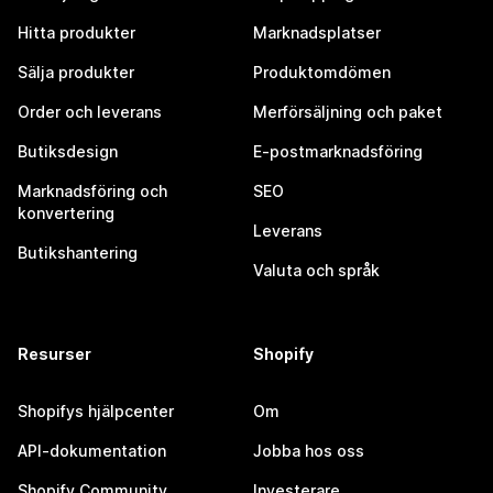
Hitta produkter
Marknadsplatser
Sälja produkter
Produktomdömen
Order och leverans
Merförsäljning och paket
Butiksdesign
E-postmarknadsföring
Marknadsföring och
SEO
konvertering
Leverans
Butikshantering
Valuta och språk
Resurser
Shopify
Shopifys hjälpcenter
Om
API-dokumentation
Jobba hos oss
Shopify Community
Investerare