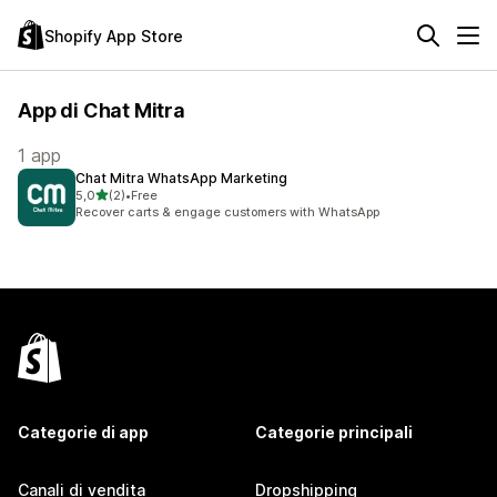
Shopify App Store
App di Chat Mitra
1 app
Chat Mitra WhatsApp Marketing
stelle su 5
5,0
(2)
•
Free
2 recensioni totali
Recover carts & engage customers with WhatsApp
Categorie di app
Categorie principali
Canali di vendita
Dropshipping