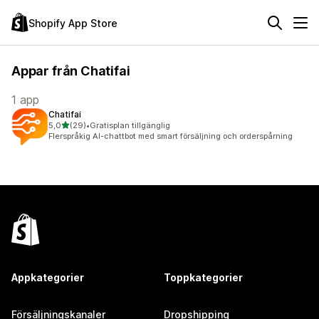
Shopify App Store
Appar från Chatifai
1 app
Chatifai
av 5 stjärnor
5,0
(29)
•
Gratisplan tillgänglig
29 recensioner totalt
Flerspråkig AI-chattbot med smart försäljning och orderspårning
Appkategorier
Toppkategorier
Försäljningskanaler
Dropshipping