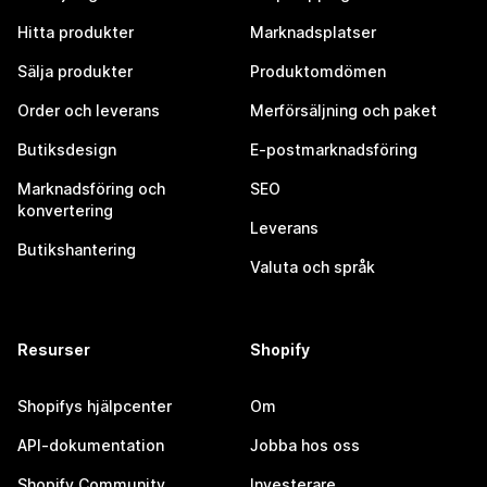
Hitta produkter
Marknadsplatser
Sälja produkter
Produktomdömen
Order och leverans
Merförsäljning och paket
Butiksdesign
E-postmarknadsföring
Marknadsföring och
SEO
konvertering
Leverans
Butikshantering
Valuta och språk
Resurser
Shopify
Shopifys hjälpcenter
Om
API-dokumentation
Jobba hos oss
Shopify Community
Investerare