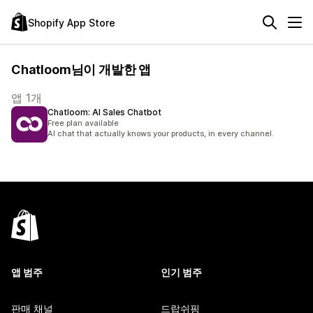
Shopify App Store
Chatloom님이 개발한 앱
앱 1개
Chatloom: AI Sales Chatbot
Free plan available
AI chat that actually knows your products, in every channel.
앱 범주
인기 범주
판매 채널
드랍쉬핑