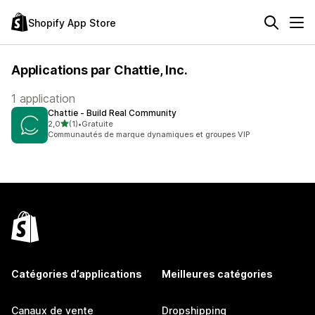
Shopify App Store
Applications par Chattie, Inc.
1 application
Chattie ‑ Build Real Community
étoile(s) sur 5
2,0
(1)
•
Gratuite
1 avis au total
Communautés de marque dynamiques et groupes VIP
Catégories d’applications
Meilleures catégories
Canaux de vente
Dropshipping