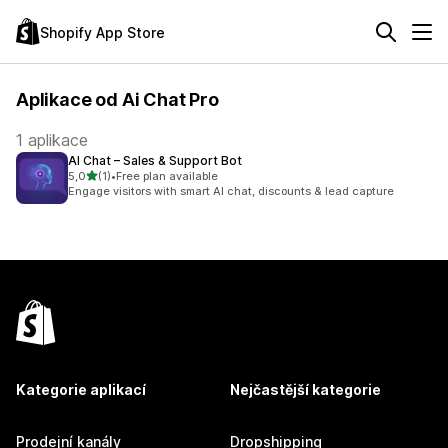
Shopify App Store
Aplikace od Ai Chat Pro
1 aplikace
AI Chat – Sales & Support Bot
z 5 hvězd
5,0
(1)
•
Free plan available
Celkový počet recenzí: 1
Engage visitors with smart AI chat, discounts & lead capture
Kategorie aplikací
Nejčastější kategorie
Prodejní kanály
Dropshipping