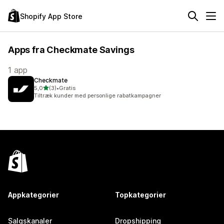
Shopify App Store
Apps fra Checkmate Savings
1 app
Checkmate
ud af 5 stjerner
5,0
(3)
•
Gratis
3 anmeldelser i alt
Tiltræk kunder med personlige rabatkampagner
Appkategorier
Topkategorier
Salgskanaler
Dropshipping