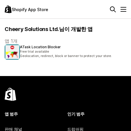
Shopify App Store
Cheery Solutions Ltd.님이 개발한 앱
앱 1개
ATask Location Blocker
Free trial available
Geolocation, redirect, block or banner to protect your store.
앱 범주
인기 범주
판매 채널
드랍쉬핑