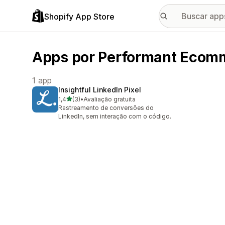
Shopify App Store
Apps por Performant Ecom
1 app
Insightful LinkedIn Pixel
de 5 estrelas
1,4
(3)
•
Avaliação gratuita
3 avaliações ao todo
Rastreamento de conversões do
LinkedIn, sem interação com o código.