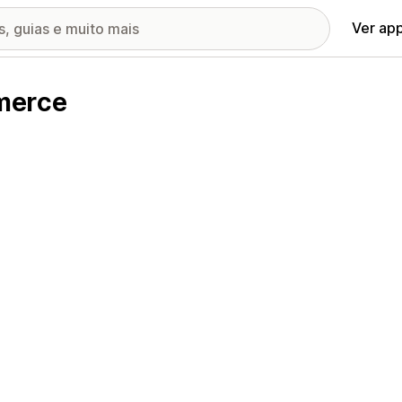
Ver ap
merce