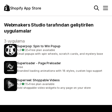
Shopify App Store
Webmakers Studio tarafından geliştirilen
uygulamalar
3 uygulama
Superpop: Spin to Win Popup
5 yıldız üzerinden
5,0
(2)
•
Free plan available
toplam 2 değerlendirme
Email popups with spin wheels, scratch cards, and mystery boxe
Superloader ‑ Page Preloader
Free
Branded loading animations with 18 styles, custom logo support
Superreel: Shoppable Videos
5 yıldız üzerinden
5,0
(1)
•
Free plan available
toplam 1 değerlendirme
Add shoppable video widgets to any page on your store