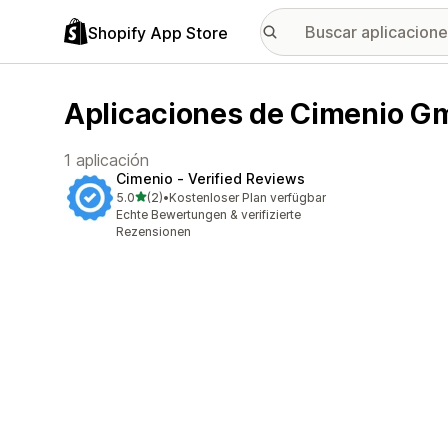
Shopify App Store
Aplicaciones de Cimenio 
1 aplicación
Cimenio ‑ Verified Reviews
de 5 estrellas
5.0
(2)
•
Kostenloser Plan verfügbar
2 reseñas en total
Echte Bewertungen & verifizierte
Rezensionen