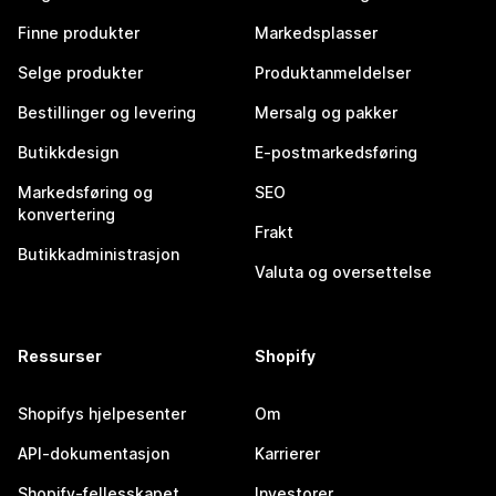
Finne produkter
Markedsplasser
Selge produkter
Produktanmeldelser
Bestillinger og levering
Mersalg og pakker
Butikkdesign
E-postmarkedsføring
Markedsføring og
SEO
konvertering
Frakt
Butikkadministrasjon
Valuta og oversettelse
Ressurser
Shopify
Shopifys hjelpesenter
Om
API-dokumentasjon
Karrierer
Shopify-fellesskapet
Investorer