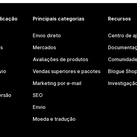
licação
Principais categorias
Recursos
Envio direto
Centro de a
os
Mercados
Documentaç
Avaliações de produtos
Comunidade
vio
Vendas superiores e pacotes
Blogue Shop
Marketing por e-mail
Investigaçã
ersão
SEO
Envio
Moeda e tradução