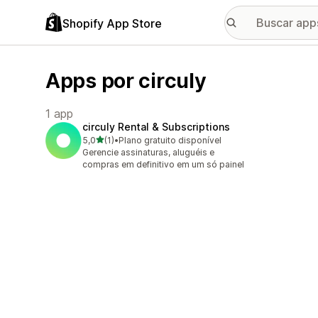
Shopify App Store
Apps por circuly
1 app
circuly Rental & Subscriptions
de 5 estrelas
5,0
(1)
•
Plano gratuito disponível
1 avaliações ao todo
Gerencie assinaturas, aluguéis e
compras em definitivo em um só painel