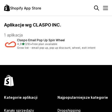
Shopify App Store
Aplikacje wg CLASPO INC.
1 aplikacja
Claspo Email Pop Up Spin Wheel
na 5 gwiazdek
4,9
(29)
•
Free plan available
Łączna liczba recenzji: 29
Grow list - email pop up, pop up discount, wheel, exit intent
Kategorie aplikacji
Najpopularniejsze kategorie
Kanały sprzedaży
Dropshipping