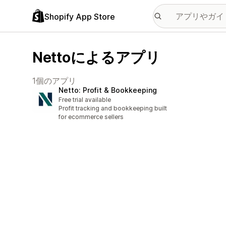
Shopify App Store
Nettoによるアプリ
1個のアプリ
Netto: Profit & Bookkeeping
Free trial available
Profit tracking and bookkeeping built
for ecommerce sellers