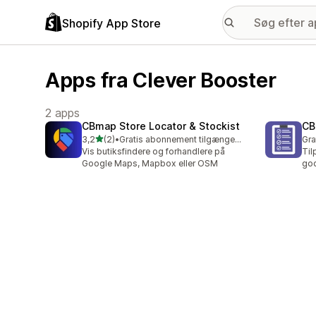
Shopify App Store
Apps fra Clever Booster
2 apps
CBmap Store Locator & Stockist
CB
ud af 5 stjerner
3,2
(2)
•
Gratis abonnement tilgængeligt
Gra
2 anmeldelser i alt
Vis butiksfindere og forhandlere på
Til
Google Maps, Mapbox eller OSM
go