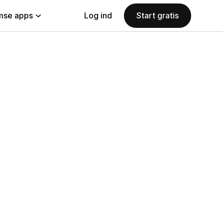
se apps
Log ind
Start gratis