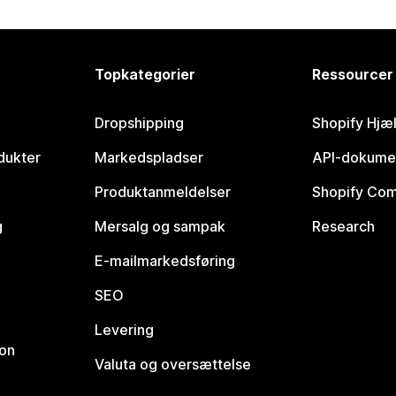
Topkategorier
Ressourcer
Dropshipping
Shopify Hjæ
dukter
Markedspladser
API-dokume
Produktanmeldelser
Shopify Co
g
Mersalg og sampak
Research
E-mailmarkedsføring
SEO
Levering
ion
Valuta og oversættelse