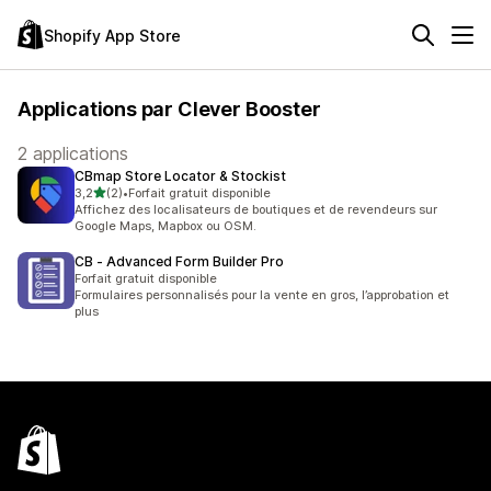
Shopify App Store
Applications par Clever Booster
2 applications
CBmap Store Locator & Stockist
étoile(s) sur 5
3,2
(2)
•
Forfait gratuit disponible
2 avis au total
Affichez des localisateurs de boutiques et de revendeurs sur
Google Maps, Mapbox ou OSM.
CB ‑ Advanced Form Builder Pro
Forfait gratuit disponible
Formulaires personnalisés pour la vente en gros, l’approbation et
plus