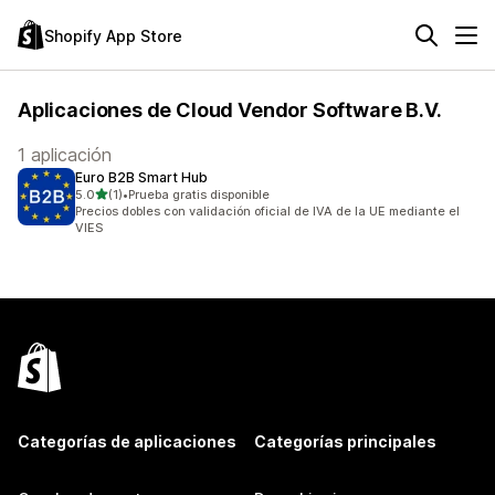
Shopify App Store
Aplicaciones de Cloud Vendor Software B.V.
1 aplicación
Euro B2B Smart Hub
de 5 estrellas
5.0
(1)
•
Prueba gratis disponible
1 reseñas en total
Precios dobles con validación oficial de IVA de la UE mediante el
VIES
Categorías de aplicaciones
Categorías principales