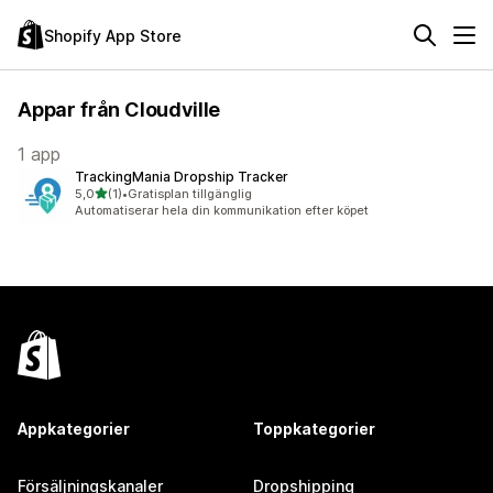
Shopify App Store
Appar från Cloudville
1 app
TrackingMania Dropship Tracker
av 5 stjärnor
5,0
(1)
•
Gratisplan tillgänglig
1 recensioner totalt
Automatiserar hela din kommunikation efter köpet
Appkategorier
Toppkategorier
Försäljningskanaler
Dropshipping