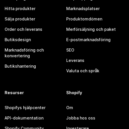
Hitta produkter
Marknadsplatser
Sälja produkter
Produktomdömen
Order och leverans
Merförsäljning och paket
Butiksdesign
E-postmarknadsföring
Marknadsföring och
SEO
konvertering
Leverans
Butikshantering
Valuta och språk
Resurser
Shopify
Shopifys hjälpcenter
Om
API-dokumentation
Jobba hos oss
Shopify Community
Investerare