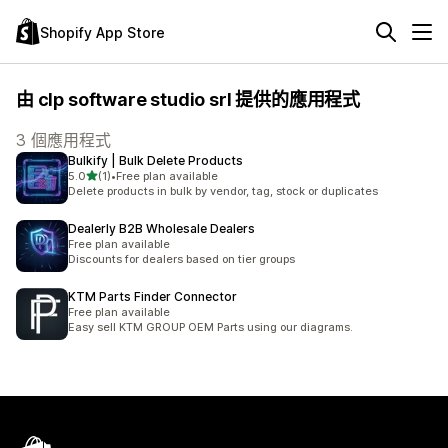
Shopify App Store
由 clp software studio srl 提供的應用程式
3 個應用程式
Bulkify | Bulk Delete Products
滿分 5 顆星
5.0
(1)
•
Free plan available
共有 1 則評價
Delete products in bulk by vendor, tag, stock or duplicates
Dealerly B2B Wholesale Dealers
Free plan available
Discounts for dealers based on tier groups
KTM Parts Finder Connector
Free plan available
Easy sell KTM GROUP OEM Parts using our diagrams.